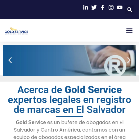
Nuestra Firm
Ley De Propiedad Intelect
Acerca de
Gold Service
Trámites para
el registro de
expertos legales en registro
marcas en El
Salvador
de marcas en El Salvador
es un bufete de abogados en El
Gold Service
Salvador y Centro América, contamos con un
equipo de abogados especializados en el área