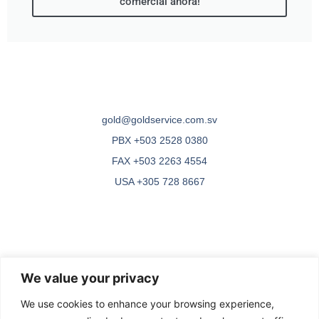
comercial ahora!
gold@goldservice.com.sv
PBX +503 2528 0380
FAX +503 2263 4554
USA +305 728 8667
Bufete de Abogados en El
We value your privacy
Salvador
We use cookies to enhance your browsing experience,
Gold Service, S.A. de C.V.