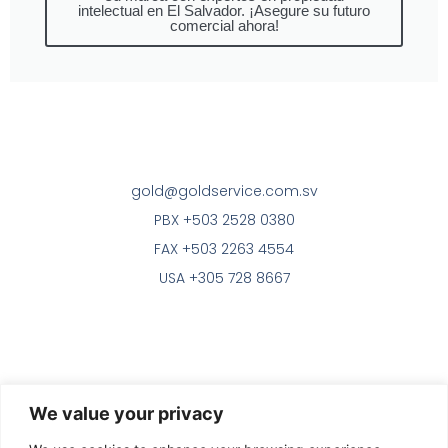
intelectual en El Salvador. ¡Asegure su futuro
comercial ahora!
gold@goldservice.com.sv
PBX +503 2528 0380
FAX +503 2263 4554
USA +305 728 8667
Bufete de Abogados en El
We value your privacy
Salvador