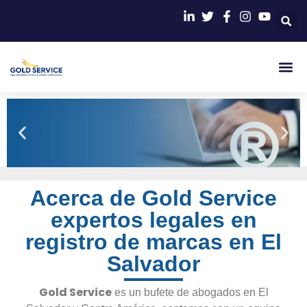
Nuestra Firm
Ley De Propiedad Intelect
Trámites
Acerca de
Gold Service
para
expertos legales en
el registro de
marcas en El
registro de marcas en El
Salvador
Salvador
Gold Service
es un bufete de abogados en El